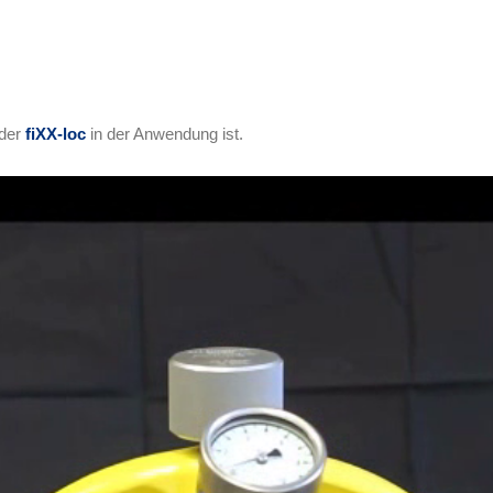
 der
fiXX-loc
in der Anwendung ist.