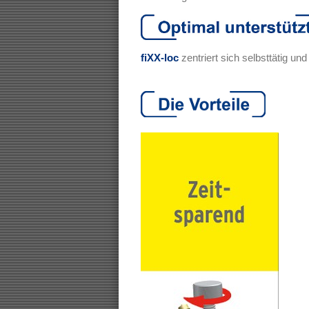
fiXX-loc
zentriert sich selbsttätig un