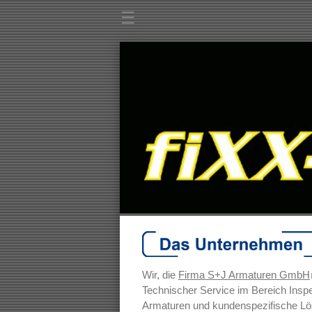
☰
Wir, die
Firma S+J Armaturen GmbH
Technischer Service im Bereich Insp
Armaturen und kundenspezifische Lös